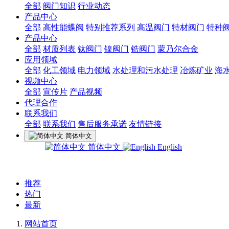
全部
阀门知识
行业动态
产品中心
全部
高性能蝶阀
特别推荐系列
高温阀门
特材阀门
特种
产品中心
全部
材质列表
钛阀门
镍阀门
锆阀门
蒙乃尔合金
应用领域
全部
化工领域
电力领域
水处理和污水处理
冶炼矿业
海
视频中心
全部
宣传片
产品视频
代理合作
联系我们
全部
联系我们
售后服务承诺
友情链接
简体中文
简体中文
English
推荐
热门
最新
网站首页