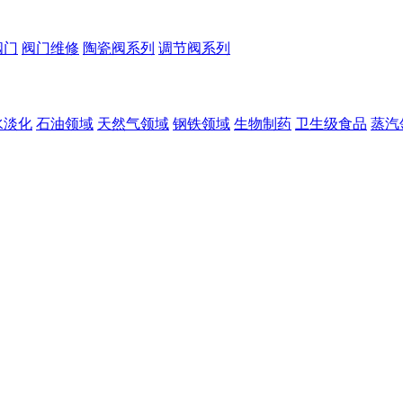
阀门
阀门维修
陶瓷阀系列
调节阀系列
水淡化
石油领域
天然气领域
钢铁领域
生物制药
卫生级食品
蒸汽