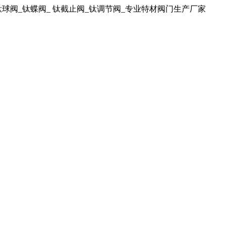
球阀_钛蝶阀_ 钛截止阀_钛调节阀_专业特材阀门生产厂家