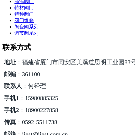
高温阀门
特材阀门
特种阀门
阀门维修
陶瓷阀系列
调节阀系列
联系方式
地址
：福建省厦门市同安区美溪道思明工业园83
邮编
：361100
联系人
：何经理
手机1
：15980885325
手机2
：18900227858
传真
：0592-5511738
邮箱
：jiest@jiest.com.cn