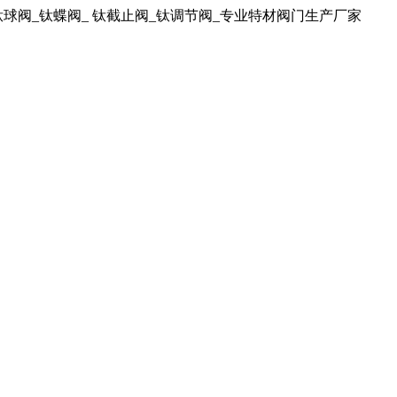
球阀_钛蝶阀_ 钛截止阀_钛调节阀_专业特材阀门生产厂家