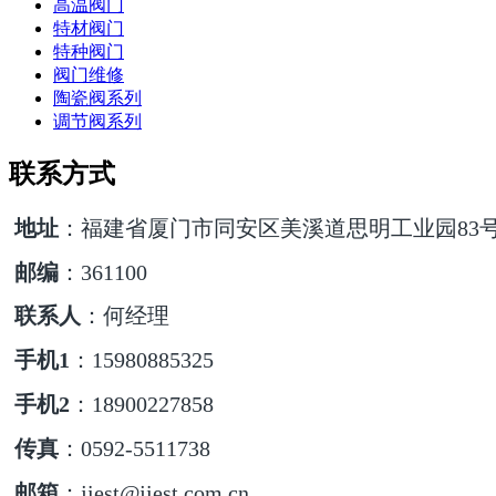
高温阀门
特材阀门
特种阀门
阀门维修
陶瓷阀系列
调节阀系列
联系方式
地址
：福建省厦门市同安区美溪道思明工业园83
邮编
：361100
联系人
：何经理
手机1
：15980885325
手机2
：18900227858
传真
：0592-5511738
邮箱
：jiest@jiest.com.cn