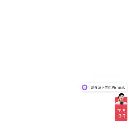
可以介绍下你们的产品么