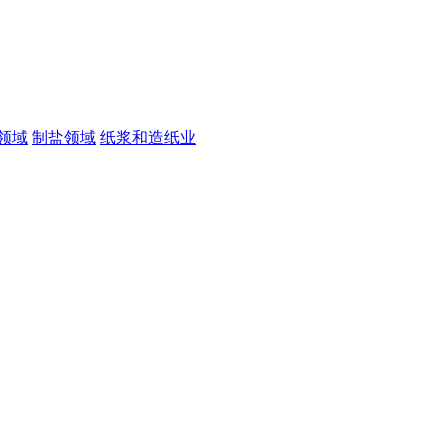
领域
制盐领域
纸浆和造纸业