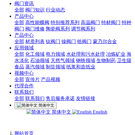
阀门资讯
全部
阀门知识
行业动态
产品中心
全部
高性能蝶阀
特别推荐系列
高温阀门
特材阀门
特种
阀门
阀门维修
陶瓷阀系列
调节阀系列
产品中心
全部
材质列表
钛阀门
镍阀门
锆阀门
蒙乃尔合金
应用领域
全部
化工领域
电力领域
水处理和污水处理
冶炼矿业
海
水淡化
石油领域
天然气领域
钢铁领域
生物制药
卫生级
食品
蒸汽领域
制盐领域
纸浆和造纸业
视频中心
全部
宣传片
产品视频
代理合作
联系我们
全部
联系我们
售后服务承诺
友情链接
简体中文
简体中文
English
网站首页