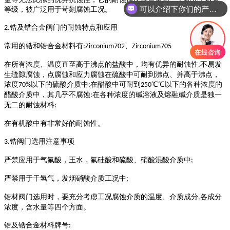
可以介绍下你们的产品么
等级，被广泛用于苛刻腐蚀工况。
锆及错合金阀门的耐蚀特点和应用
2.
常用的锆和锆合金材料有
、
:Zirconium702
Zirconium705
在所有浓度、温度直至高于沸点的盐酸中，均有优异的耐蚀性
不易发
,
生缝隙腐蚀，点腐蚀和应力腐蚀在硫酸中可耐到沸点、并高于沸点，
浓度
以下的硫酸介质中
在醋酸中可耐到
℃℃以下的各种浓度的
70%
;
250
醋酸介质中，其几乎不腐蚀
在各种浓度的碱溶液及熔融碱介质是独一
:
无二的耐蚀材料
:
在有机酸中有非常好的耐蚀性。
锆阀门选用注意事项
3.
严禁应用于气氟酸，王水，氟硅酸和硫酸、硝酸混酸介质中
;
严禁用于干氢气，发烟硝酸介质工况中
;
锆材阀门选用时，要充分考虑工况腐蚀介质的温度、介质成分
各成分
,
浓度，含水量等四个方面。
锆及锆合金材料牌号
: