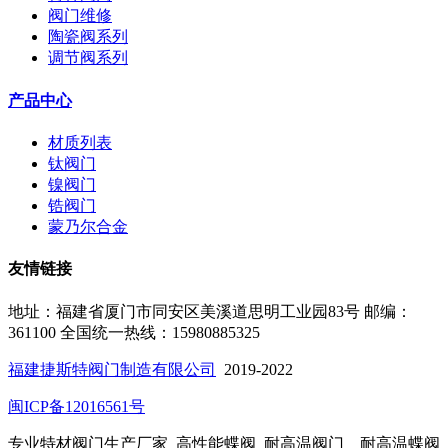
阀门维修
陶瓷阀系列
调节阀系列
产品中心
材质列表
钛阀门
镍阀门
锆阀门
蒙乃尔合金
友情链接
地址：福建省厦门市同安区美溪道思明工业园83号
邮编：
361100
全国统一热线：15980885325
福建捷斯特阀门制造有限公司
2019-2022
闽ICP备12016561号
专业特材阀门生产厂家_高性能蝶阀_耐高温阀门 _ 耐高温蝶阀