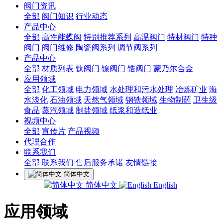
阀门资讯
全部
阀门知识
行业动态
产品中心
全部
高性能蝶阀
特别推荐系列
高温阀门
特材阀门
特种
阀门
阀门维修
陶瓷阀系列
调节阀系列
产品中心
全部
材质列表
钛阀门
镍阀门
锆阀门
蒙乃尔合金
应用领域
全部
化工领域
电力领域
水处理和污水处理
冶炼矿业
海
水淡化
石油领域
天然气领域
钢铁领域
生物制药
卫生级
食品
蒸汽领域
制盐领域
纸浆和造纸业
视频中心
全部
宣传片
产品视频
代理合作
联系我们
全部
联系我们
售后服务承诺
友情链接
简体中文
简体中文
English
应用领域