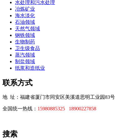
水处理和污水处理
冶炼矿业
海水淡化
石油领域
天然气领域
钢铁领域
生物制药
卫生级食品
蒸汽领域
制盐领域
纸浆和造纸业
联系方式
地 址：福建省厦门市同安区美溪道思明工业园83号
全国统一热线：
15980885325
18900227858
搜索