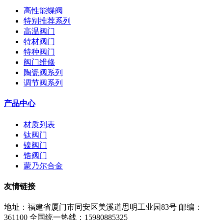
高性能蝶阀
特别推荐系列
高温阀门
特材阀门
特种阀门
阀门维修
陶瓷阀系列
调节阀系列
产品中心
材质列表
钛阀门
镍阀门
锆阀门
蒙乃尔合金
友情链接
地址：福建省厦门市同安区美溪道思明工业园83号
邮编：
361100
全国统一热线：15980885325