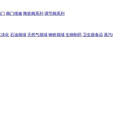
阀门
阀门维修
陶瓷阀系列
调节阀系列
水淡化
石油领域
天然气领域
钢铁领域
生物制药
卫生级食品
蒸汽