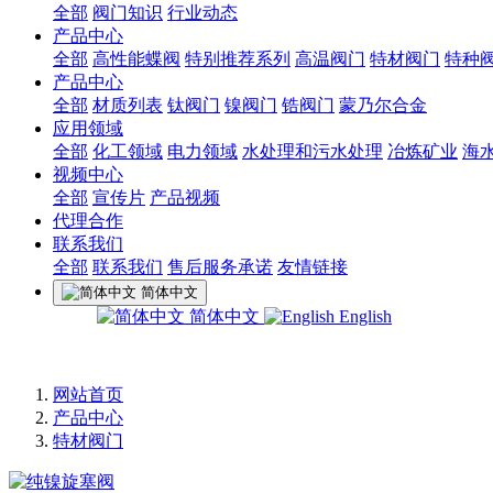
全部
阀门知识
行业动态
产品中心
全部
高性能蝶阀
特别推荐系列
高温阀门
特材阀门
特种
产品中心
全部
材质列表
钛阀门
镍阀门
锆阀门
蒙乃尔合金
应用领域
全部
化工领域
电力领域
水处理和污水处理
冶炼矿业
海
视频中心
全部
宣传片
产品视频
代理合作
联系我们
全部
联系我们
售后服务承诺
友情链接
简体中文
简体中文
English
网站首页
产品中心
特材阀门