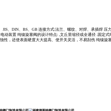
DIN、BS、GB 连接方式:法兰、螺纹、对焊、承插焊 压力范围:Class15
蜗轮、气动、电动装置 纯镍旋塞阀的设计特点: ,文丘里缩径或全通径 .
使表面硬度大大提高、使开关灵活，不易刮伤 纯镍旋塞阀的主体材质: N6