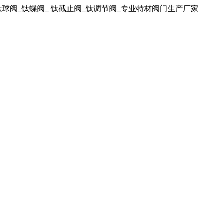
球阀_钛蝶阀_ 钛截止阀_钛调节阀_专业特材阀门生产厂家