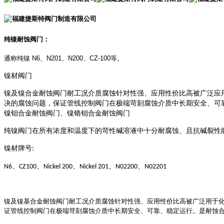
纯镍耐蚀阀门：
通称纯镍
N6
、
N201
、
N200
、
CZ-100
等。
镍材阀门
镍及镍合金耐蚀阀门耐工况介质腐蚀针对性强、应用性价比高被广泛应
决的腐蚀问题，保证管线控制阀门在极端苛刻腐蚀介质中长期安全、可
镍钼合金耐蚀阀门、镍铬钼合金耐蚀阀门
纯镍阀门在所有浓度和温度下的苛性碱溶液中十分耐腐蚀、且抗碱裂性
镍材牌号
:
、
、
、
、
、
N6
CZ100
Nickel 200
Nickel 201
N02200
N02201
镍及镍基合金耐蚀阀门耐工况介质腐蚀针对性强、应用性价比高被广泛用于
证管线控制阀门在极端苛刻腐蚀介质中长期安全、可靠、稳定运行。是耐蚀