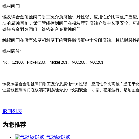
镍材阀门
镍及镍合金耐蚀阀门耐工况介质腐蚀针对性强、应用性价比高被广泛应
决的腐蚀问题，保证管线控制阀门在极端苛刻腐蚀介质中长期安全、可
镍钼合金耐蚀阀门、镍铬钼合金耐蚀阀门
纯镍阀门在所有浓度和温度下的苛性碱溶液中十分耐腐蚀、且抗碱裂性
镍材牌号
:
、
、
、
、
、
N6
CZ100
Nickel 200
Nickel 201
N02200
N02201
镍及镍基合金耐蚀阀门耐工况介质腐蚀针对性强、应用性价比高被广泛用于
证管线控制阀门在极端苛刻腐蚀介质中长期安全、可靠、稳定运行。是耐蚀
返回列表
为您推荐
气动钛球阀