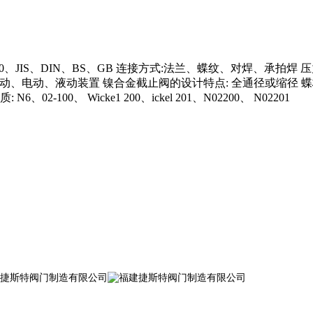
、DIN、BS、GB 连接方式:法兰、蝶纹、对焊、承拍焊 压力范菌:CIass1
手轮、齿轮、气动、电动、液动装置 镍合金截止阀的设计特点: 全通径
0、 Wicke1 200、ickel 201、N02200、 N02201