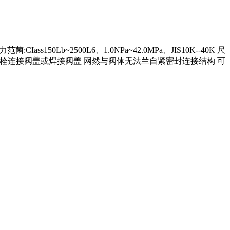
50Lb~2500L6、1.0NPa~42.0MPa、JIS10K--40K 尺
或缩径 蝶栓连接阀盖或焊接阀盖 网然与阀体无法兰自紧密封连接结构 可