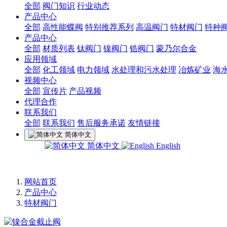
全部
阀门知识
行业动态
产品中心
全部
高性能蝶阀
特别推荐系列
高温阀门
特材阀门
特种
产品中心
全部
材质列表
钛阀门
镍阀门
锆阀门
蒙乃尔合金
应用领域
全部
化工领域
电力领域
水处理和污水处理
冶炼矿业
海
视频中心
全部
宣传片
产品视频
代理合作
联系我们
全部
联系我们
售后服务承诺
友情链接
简体中文
简体中文
English
网站首页
产品中心
特材阀门