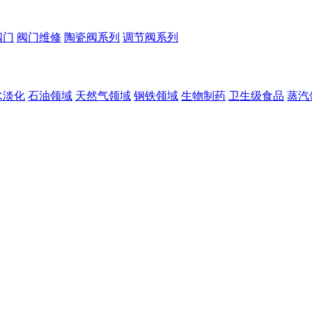
阀门
阀门维修
陶瓷阀系列
调节阀系列
水淡化
石油领域
天然气领域
钢铁领域
生物制药
卫生级食品
蒸汽