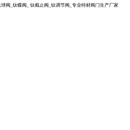
球阀_钛蝶阀_ 钛截止阀_钛调节阀_专业特材阀门生产厂家