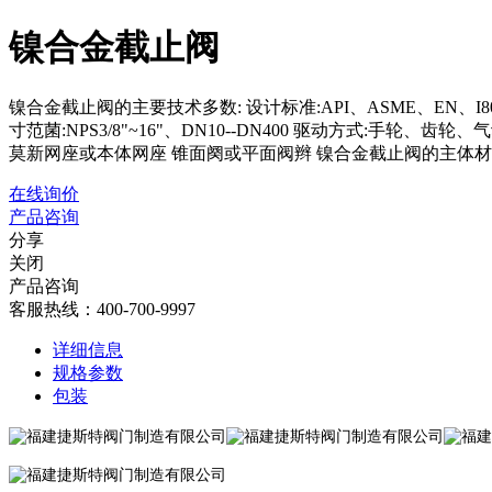
镍合金截止阀
镍合金截止阀的主要技术多数: 设计标准:API、ASME、EN、I80、JIS
寸范菌:NPS3/8"~16"、DN10--DN400 驱动方式:
莫新网座或本体网座 锥面阕或平面阀辫 镍合金截止阀的主体材质: N6、02-10
在线询价
产品咨询
分享
关闭
产品咨询
客服热线：400-700-9997
详细信息
规格参数
包装