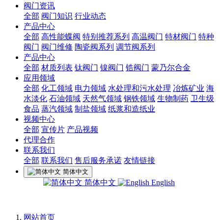
阀门资讯
全部
阀门知识
行业动态
产品中心
全部
高性能蝶阀
特别推荐系列
高温阀门
特材阀门
特种
阀门
阀门维修
陶瓷阀系列
调节阀系列
产品中心
全部
材质列表
钛阀门
镍阀门
锆阀门
蒙乃尔合金
应用领域
全部
化工领域
电力领域
水处理和污水处理
冶炼矿业
海
水淡化
石油领域
天然气领域
钢铁领域
生物制药
卫生级
食品
蒸汽领域
制盐领域
纸浆和造纸业
视频中心
全部
宣传片
产品视频
代理合作
联系我们
全部
联系我们
售后服务承诺
友情链接
简体中文
简体中文
English
网站首页