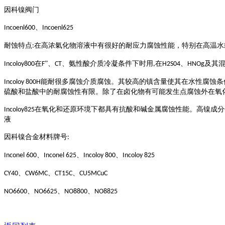
因科镍阀门
、
Incoenl600
Incoenl625
耐蚀特点
在高浓氣化物溶液中有很好的耐应力腐蚀性能，特别在高温水
:
在
”、
、氨性酸介质冷凝条件下时用
在
、
及其
Incoloy800
F
CT
,
H2S04
HNOg
能耐很多腐蚀介质腐蚀。其较高的镇含量使其在水性腐蚀条
Incoloy 800H
硫酸和盐酸中的耐腐蚀性有限。除了在卤化物有可能发生点腐蚀外在氧
在氧化和还原环境下都具有抗酸和碱金属腐蚀性能。高镍成分
Incoloy825
液
因科镍合金材料牌号
:
、
、
、
Inconel 600
Inconel 625
Incoloy 800
Incoloy 825
、
、
、
CY40
CW6MC
CT15C
CU5MCuC
、
、
、
NO6600
NO6625
NO8800
NO8825