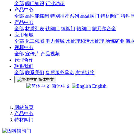
全部
阀门知识
行业动态
产品中心
全部
高性能蝶阀
特别推荐系列
高温阀门
特材阀门
特种
产品中心
全部
材质列表
钛阀门
镍阀门
锆阀门
蒙乃尔合金
应用领域
全部
化工领域
电力领域
水处理和污水处理
冶炼矿业
海
视频中心
全部
宣传片
产品视频
代理合作
联系我们
全部
联系我们
售后服务承诺
友情链接
简体中文
简体中文
English
网站首页
产品中心
特材阀门