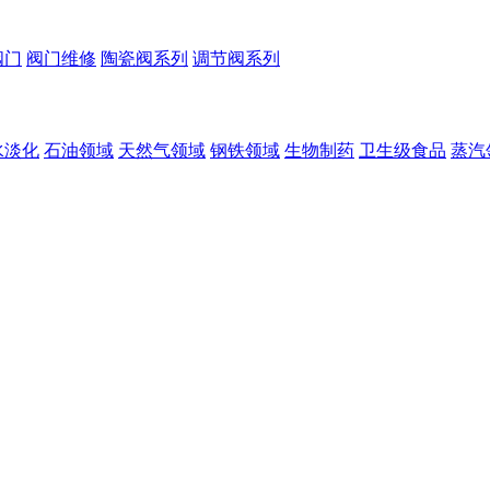
阀门
阀门维修
陶瓷阀系列
调节阀系列
水淡化
石油领域
天然气领域
钢铁领域
生物制药
卫生级食品
蒸汽