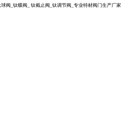
球阀_钛蝶阀_ 钛截止阀_钛调节阀_专业特材阀门生产厂家