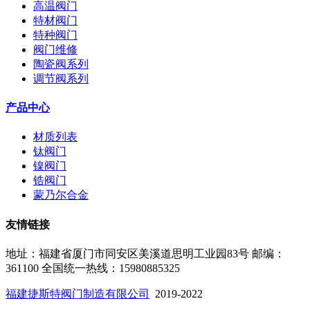
高温阀门
特材阀门
特种阀门
阀门维修
陶瓷阀系列
调节阀系列
产品中心
材质列表
钛阀门
镍阀门
锆阀门
蒙乃尔合金
友情链接
地址：福建省厦门市同安区美溪道思明工业园83号
邮编：
361100
全国统一热线：15980885325
福建捷斯特阀门制造有限公司
2019-2022