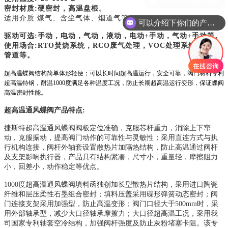
密封材质
:硬密封，高温盘根。
适用介质
煤气、含尘气体、烟道气等
。
可以介绍下你们的产品么
驱动可选
:手动，电动，气动，液动，电动+手动，气动+手动等。
使用场合:RTO焚烧系统，RCO废气处理，VOC处理系统等烟气
管道等
。
超高温蝶阀结构简单体形轻便；可以长时间超高温运行，安全可靠，阀门材料专利
超高温特钢，耐温
10
00
度满足各种温度工况，防止长期超高温运行变形，保证蝶阀
高温密封性能。
超高温通风蝶阀产品特点
:
捷斯特
超高温通风蝶阀阀板定位准确，克服芯杆重力，消除上下窜
动，克服振动，提高阀门动作的可靠性与灵敏性；采用直连方式与执
行机构连接，阀杆外轴套设置散热片加隔热结构，防止高温通过阀杆
及支架影响执行器，产品具有结构紧凑，尺寸小，重量轻，摩擦阻力
小，回差小，动作稳定等优点。
1000度超高温通风蝶阀填料函独创加长型散热片结构，采用进口陶瓷
纤维和层压柔性石墨组合密封；填料压盖采用碟形弹簧动态密封；阀
门连接支架采用加强型，防止高温变形；阀门口径大于500mm时，采
用外部轴承型，减少大口径轴承摩擦力；大口径超高温工况，采用我
司国家专利轴套空冷结构，加强阀杆强度及防止灰粉堵塞卡阻。该专