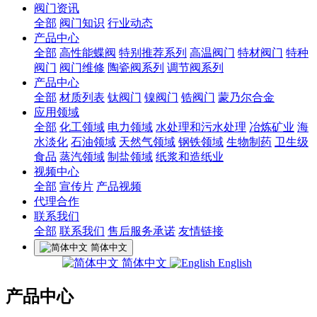
阀门资讯
全部
阀门知识
行业动态
产品中心
全部
高性能蝶阀
特别推荐系列
高温阀门
特材阀门
特种
阀门
阀门维修
陶瓷阀系列
调节阀系列
产品中心
全部
材质列表
钛阀门
镍阀门
锆阀门
蒙乃尔合金
应用领域
全部
化工领域
电力领域
水处理和污水处理
冶炼矿业
海
水淡化
石油领域
天然气领域
钢铁领域
生物制药
卫生级
食品
蒸汽领域
制盐领域
纸浆和造纸业
视频中心
全部
宣传片
产品视频
代理合作
联系我们
全部
联系我们
售后服务承诺
友情链接
简体中文
简体中文
English
产品中心