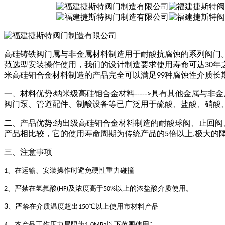
高硅铸铁阀门属与非金属材料制造用于耐酸抗腐蚀的系列阀门
范选型安装操作使用，我们的设计制造要求使用寿命可达
年
30
米高硅钼合金材料制造的产品完全可以满足
种腐蚀性介质长
99
一、材料优势
纳米级高硅钼合金材料
具有其他金属与非金
:
----->
阀门泵、管道配件、制酸设备等已广泛用于硫酸、盐酸、硝酸
二、产品优势
纳出级高硅钼合金材料制造的耐酸球阀、止回阀
:
产品相比较，它的使用寿命周期为传统产品的
倍以上
极大的
5
,
三、注意事项
在运输、安装操作时避免硬性重力碰撞
1、
、严禁在氢氟酸
及浓度高于
以上的浓盐酸介质使用。
2
(HF)
50%
3
、严禁在介质温度超出
℃以上使用市材料产品
150
、本产品工作压力局限为
以下范围使用
。