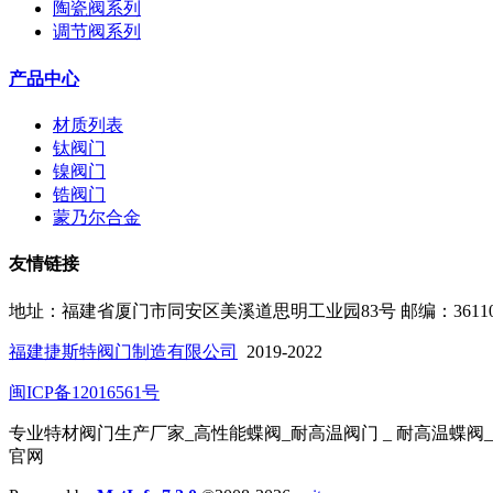
陶瓷阀系列
调节阀系列
产品中心
材质列表
钛阀门
镍阀门
锆阀门
蒙乃尔合金
友情链接
地址：福建省厦门市同安区美溪道思明工业园83号
邮编：3611
福建捷斯特阀门制造有限公司
2019-2022
闽ICP备12016561号
专业特材阀门生产厂家_高性能蝶阀_耐高温阀门 _ 耐高温蝶阀
官网