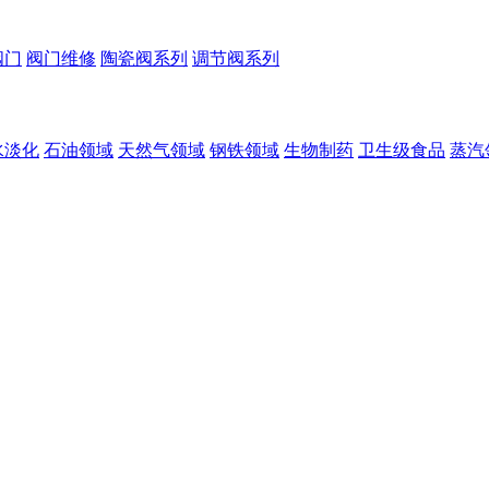
阀门
阀门维修
陶瓷阀系列
调节阀系列
水淡化
石油领域
天然气领域
钢铁领域
生物制药
卫生级食品
蒸汽