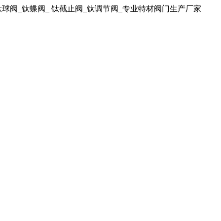
球阀_钛蝶阀_ 钛截止阀_钛调节阀_专业特材阀门生产厂家