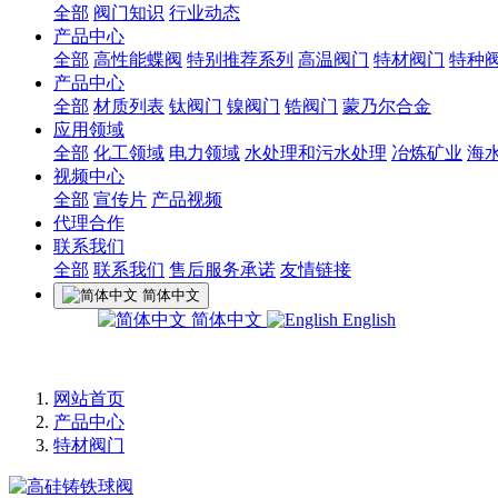
全部
阀门知识
行业动态
产品中心
全部
高性能蝶阀
特别推荐系列
高温阀门
特材阀门
特种
产品中心
全部
材质列表
钛阀门
镍阀门
锆阀门
蒙乃尔合金
应用领域
全部
化工领域
电力领域
水处理和污水处理
冶炼矿业
海
视频中心
全部
宣传片
产品视频
代理合作
联系我们
全部
联系我们
售后服务承诺
友情链接
简体中文
简体中文
English
网站首页
产品中心
特材阀门