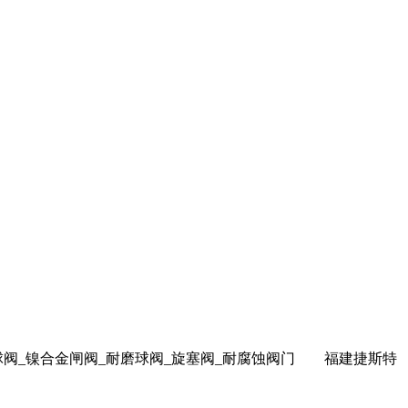
球阀_镍合金闸阀_耐磨球阀_旋塞阀_耐腐蚀阀门
福建捷斯特