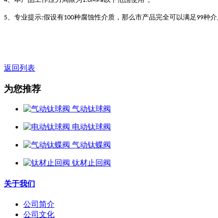
4
1.0MPa
"
、专业提示
假设有
种腐蚀性介质，那么市产品完全可以满足
种介
5
:
100
99
返回列表
为您推荐
气动钛球阀
电动钛球阀
气动钛蝶阀
钛材止回阀
关于我们
公司简介
公司文化