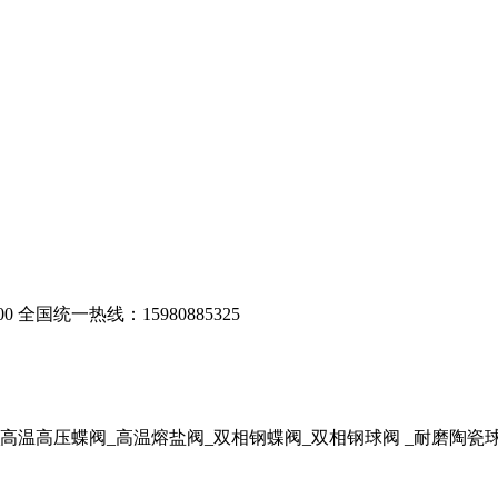
00
全国统一热线：15980885325
_高温高压蝶阀_高温熔盐阀_双相钢蝶阀
_双相钢球阀
_耐磨陶瓷