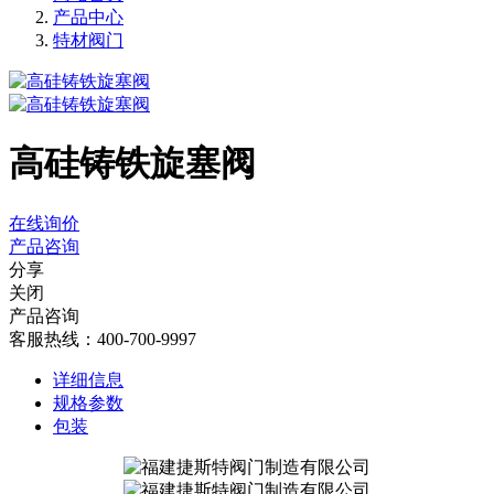
产品中心
特材阀门
高硅铸铁旋塞阀
在线询价
产品咨询
分享
关闭
产品咨询
客服热线：400-700-9997
详细信息
规格参数
包装