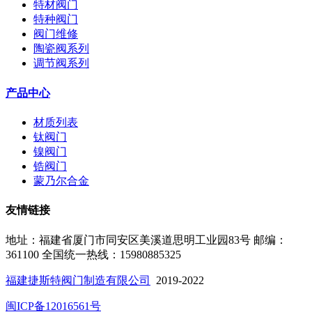
特材阀门
特种阀门
阀门维修
陶瓷阀系列
调节阀系列
产品中心
材质列表
钛阀门
镍阀门
锆阀门
蒙乃尔合金
友情链接
地址：福建省厦门市同安区美溪道思明工业园83号
邮编：
361100
全国统一热线：15980885325
福建捷斯特阀门制造有限公司
2019-2022
闽ICP备12016561号