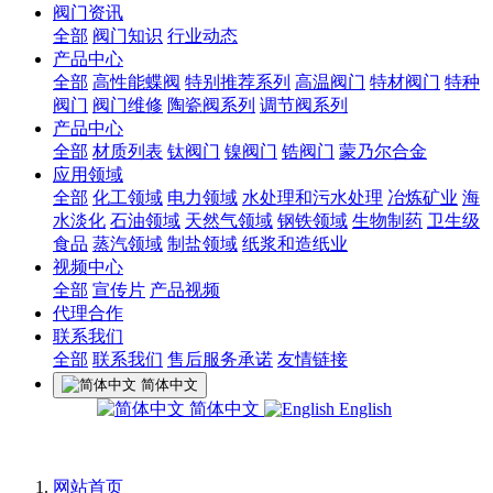
阀门资讯
全部
阀门知识
行业动态
产品中心
全部
高性能蝶阀
特别推荐系列
高温阀门
特材阀门
特种
阀门
阀门维修
陶瓷阀系列
调节阀系列
产品中心
全部
材质列表
钛阀门
镍阀门
锆阀门
蒙乃尔合金
应用领域
全部
化工领域
电力领域
水处理和污水处理
冶炼矿业
海
水淡化
石油领域
天然气领域
钢铁领域
生物制药
卫生级
食品
蒸汽领域
制盐领域
纸浆和造纸业
视频中心
全部
宣传片
产品视频
代理合作
联系我们
全部
联系我们
售后服务承诺
友情链接
简体中文
简体中文
English
网站首页