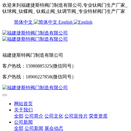
欢迎来到福建捷斯特阀门制造有限公司,专业钛阀门生产厂家_
钛球阀_钛蝶阀_ 钛截止阀_钛调节阀_专业特材阀门生产厂家
简体中文
English
福建捷斯特阀门制造有限公司
客户热线：15980885325(微信同号）
客户热线：18900227858(微信同号）
网站首页
关于我们
全部
公司简介
公司文化
公司宣传片
荣誉资质
公司新闻
全部
公司新闻
展会动态