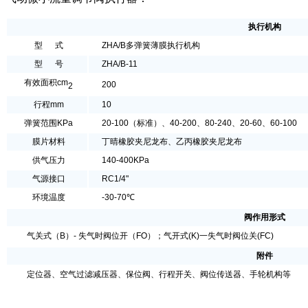
执行机构
型 式
ZHA/B多弹簧薄膜执行机构
型 号
ZHA/B-11
有效面积cm
200
2
行程mm
10
弹簧范围KPa
20-100（标准）、40-200、80-240、20-60、60-100
膜片材料
丁晴橡胶夹尼龙布、乙丙橡胶夹尼龙布
供气压力
140-400KPa
气源接口
RC1/4"
环境温度
-30-70℃
阀作用形式
气关式（B）- 失气时阀位开（FO）；气开式(K)一失气时阀位关(FC)
附件
定位器、空气过滤减压器、保位阀、行程开关、阀位传送器、手轮机构等