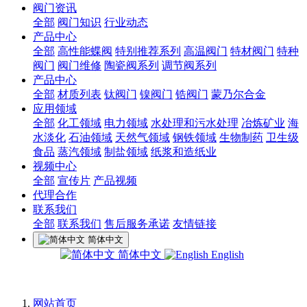
阀门资讯
全部
阀门知识
行业动态
产品中心
全部
高性能蝶阀
特别推荐系列
高温阀门
特材阀门
特种
阀门
阀门维修
陶瓷阀系列
调节阀系列
产品中心
全部
材质列表
钛阀门
镍阀门
锆阀门
蒙乃尔合金
应用领域
全部
化工领域
电力领域
水处理和污水处理
冶炼矿业
海
水淡化
石油领域
天然气领域
钢铁领域
生物制药
卫生级
食品
蒸汽领域
制盐领域
纸浆和造纸业
视频中心
全部
宣传片
产品视频
代理合作
联系我们
全部
联系我们
售后服务承诺
友情链接
简体中文
简体中文
English
网站首页