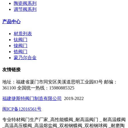
陶瓷阀系列
调节阀系列
产品中心
材质列表
钛阀门
镍阀门
锆阀门
蒙乃尔合金
友情链接
地址：福建省厦门市同安区美溪道思明工业园83号
邮编：
361100
全国统一热线：15980885325
福建捷斯特阀门制造有限公司
2019-2022
闽ICP备12016561号
专业特材阀门生产厂家_高性能蝶阀_耐高温阀门 _ 耐高温蝶阀
_高温高压蝶阀_高温熔盐阀_双相钢蝶阀
_双相钢球阀
_耐磨陶