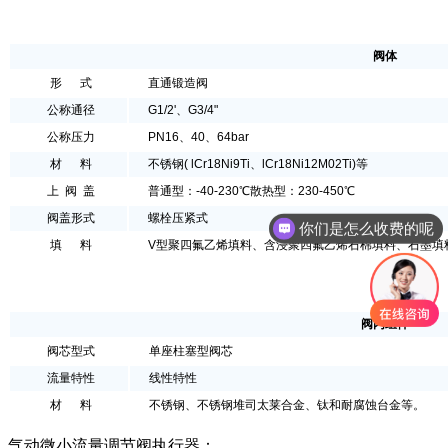
阀体
形 式
直通锻造阀
公称通径
G1/2'、G3/4"
公称压力
PN16、40、64bar
材 料
不锈钢( lCr18Ni9Ti、lCr18Ni12M02Ti)等
上 阀 盖
普通型：-40-230℃散热型：230-450℃
阀盖形式
螺栓压紧式
你们是怎么收费的呢
填 料
V型聚四氟乙烯填料、含浸聚四氟乙烯石棉填料、石墨填
阀内组件
阀芯型式
单座柱塞型阀芯
流量特性
线性特性
材 料
不锈钢、不锈钢堆司太莱合金、钛和耐腐蚀台金等。
气动微小流量调节阀执行器：