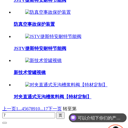
JSTV捷斯特安耐特节能阀
防真空事故保护装置
JSTV捷斯特安耐特节能阀
新技术管罐视镜
对夹直通式无沟槽浆料阀【特材定制】
上一页
1...
4
5
6
7
8
9
10
...17
下一页
转至第
可以介绍下你们的产品么