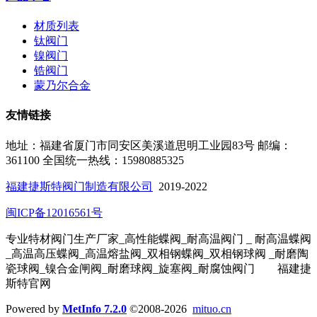
材质列表
钛阀门
镍阀门
锆阀门
蒙乃尔合金
友情链接
地址：福建省厦门市同安区美溪道思明工业园83号
邮编：
361100
全国统一热线：15980885325
福建捷斯特阀门制造有限公司
2019-2022
闽ICP备12016561号
专业特材阀门生产厂家_高性能蝶阀_耐高温阀门 _ 耐高温蝶阀
_高温高压蝶阀_高温熔盐阀_双相钢蝶阀
_双相钢球阀
_耐磨陶
瓷球阀_镍合金闸阀_耐磨球阀_旋塞阀_耐腐蚀阀门
福建捷
斯特官网
Powered by
MetInfo 7.2.0
©2008-2026
mituo.cn