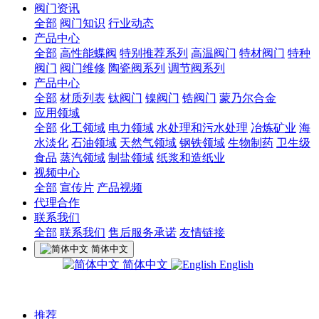
阀门资讯
全部
阀门知识
行业动态
产品中心
全部
高性能蝶阀
特别推荐系列
高温阀门
特材阀门
特种
阀门
阀门维修
陶瓷阀系列
调节阀系列
产品中心
全部
材质列表
钛阀门
镍阀门
锆阀门
蒙乃尔合金
应用领域
全部
化工领域
电力领域
水处理和污水处理
冶炼矿业
海
水淡化
石油领域
天然气领域
钢铁领域
生物制药
卫生级
食品
蒸汽领域
制盐领域
纸浆和造纸业
视频中心
全部
宣传片
产品视频
代理合作
联系我们
全部
联系我们
售后服务承诺
友情链接
简体中文
简体中文
English
推荐