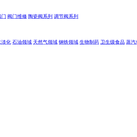
阀门
阀门维修
陶瓷阀系列
调节阀系列
水淡化
石油领域
天然气领域
钢铁领域
生物制药
卫生级食品
蒸汽