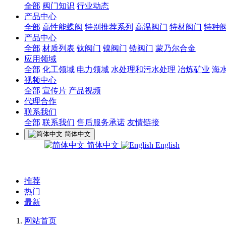
全部
阀门知识
行业动态
产品中心
全部
高性能蝶阀
特别推荐系列
高温阀门
特材阀门
特种
产品中心
全部
材质列表
钛阀门
镍阀门
锆阀门
蒙乃尔合金
应用领域
全部
化工领域
电力领域
水处理和污水处理
冶炼矿业
海
视频中心
全部
宣传片
产品视频
代理合作
联系我们
全部
联系我们
售后服务承诺
友情链接
简体中文
简体中文
English
推荐
热门
最新
网站首页