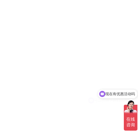
现在有优惠活动吗
可以介绍下你们的产品么