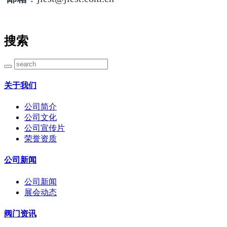
搜索
关于我们
公司简介
公司文化
公司宣传片
荣誉资质
公司新闻
公司新闻
展会动态
阀门资讯