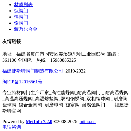
材质列表
钛阀门
镍阀门
锆阀门
蒙乃尔合金
友情链接
地址：福建省厦门市同安区美溪道思明工业园83号
邮编：
361100
全国统一热线：15980885325
福建捷斯特阀门制造有限公司
2019-2022
闽ICP备12016561号
专业特材阀门生产厂家_高性能蝶阀_耐高温阀门 _ 耐高温蝶阀
_高温高压蝶阀_高温熔盐阀_双相钢蝶阀
_双相钢球阀
_耐磨陶
瓷球阀_镍合金闸阀_耐磨球阀_旋塞阀_耐腐蚀阀门
福建捷
斯特官网
Powered by
MetInfo 7.2.0
©2008-2026
mituo.cn
电话咨询