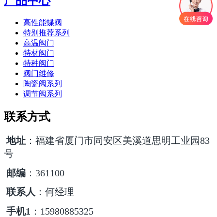
产品中心
高性能蝶阀
特别推荐系列
高温阀门
特材阀门
特种阀门
阀门维修
陶瓷阀系列
调节阀系列
联系方式
地址
：福建省厦门市同安区美溪道思明工业园83
号
邮编
：361100
联系人
：何经理
手机1
：15980885325