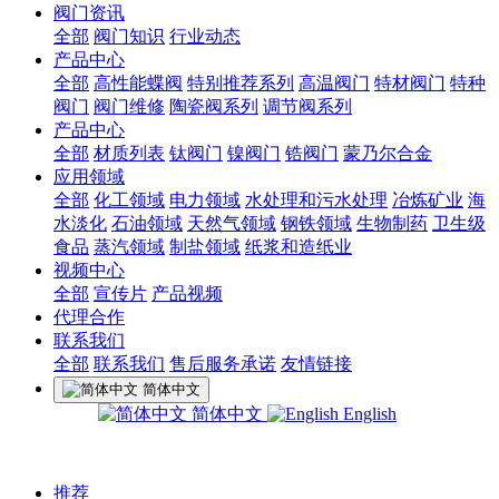
阀门资讯
全部
阀门知识
行业动态
产品中心
全部
高性能蝶阀
特别推荐系列
高温阀门
特材阀门
特种
阀门
阀门维修
陶瓷阀系列
调节阀系列
产品中心
全部
材质列表
钛阀门
镍阀门
锆阀门
蒙乃尔合金
应用领域
全部
化工领域
电力领域
水处理和污水处理
冶炼矿业
海
水淡化
石油领域
天然气领域
钢铁领域
生物制药
卫生级
食品
蒸汽领域
制盐领域
纸浆和造纸业
视频中心
全部
宣传片
产品视频
代理合作
联系我们
全部
联系我们
售后服务承诺
友情链接
简体中文
简体中文
English
推荐