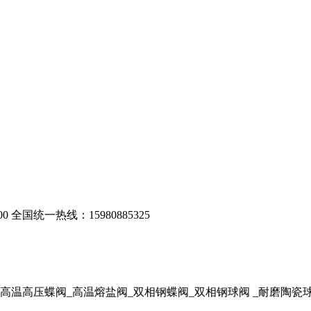
00
全国统一热线：15980885325
_高温高压蝶阀_高温熔盐阀_双相钢蝶阀
_双相钢球阀
_耐磨陶瓷