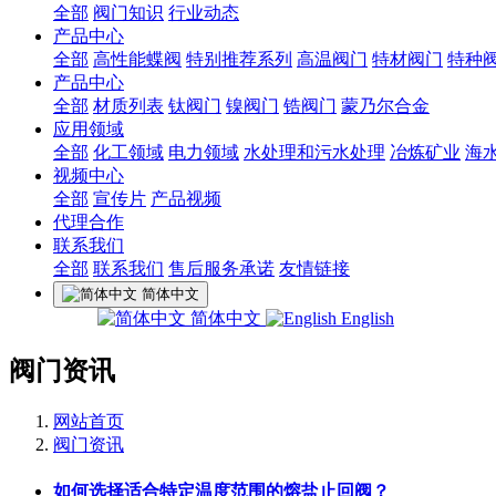
全部
阀门知识
行业动态
产品中心
全部
高性能蝶阀
特别推荐系列
高温阀门
特材阀门
特种
产品中心
全部
材质列表
钛阀门
镍阀门
锆阀门
蒙乃尔合金
应用领域
全部
化工领域
电力领域
水处理和污水处理
冶炼矿业
海
视频中心
全部
宣传片
产品视频
代理合作
联系我们
全部
联系我们
售后服务承诺
友情链接
简体中文
简体中文
English
阀门资讯
网站首页
阀门资讯
如何选择适合特定温度范围的熔盐止回阀？