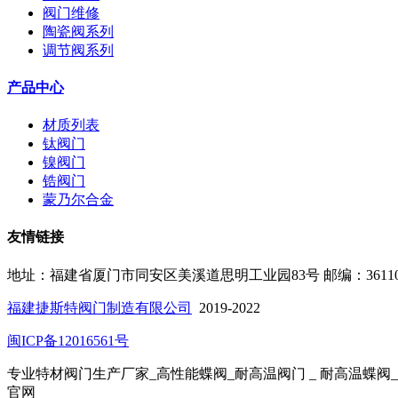
阀门维修
陶瓷阀系列
调节阀系列
产品中心
材质列表
钛阀门
镍阀门
锆阀门
蒙乃尔合金
友情链接
地址：福建省厦门市同安区美溪道思明工业园83号
邮编：3611
福建捷斯特阀门制造有限公司
2019-2022
闽ICP备12016561号
专业特材阀门生产厂家_高性能蝶阀_耐高温阀门 _ 耐高温蝶阀
官网