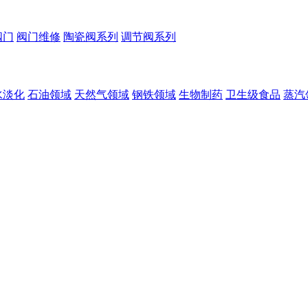
阀门
阀门维修
陶瓷阀系列
调节阀系列
水淡化
石油领域
天然气领域
钢铁领域
生物制药
卫生级食品
蒸汽