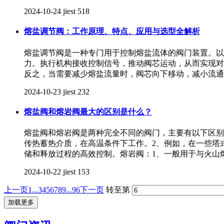
2024-10-24
jiest
518
熔盐调节阀：工作原理、特点、应用与选型全解析
熔盐调节阀是一种专门用于控制熔盐流体的阀门装置。以
力。执行机构接收控制信号，推动阀芯运动，从而实现对
反之，当需要减少熔盐流量时，阀芯向下移动，减小流通
2024-10-23
jiest
232
熔盐阀和熔岩阀最大的区别是什么？
熔盐阀和熔岩阀是两种完全不同的阀门，主要有以下区别
传热蓄热介质，在高温条件下工作。2、例如，在一些塔
储和释放过程的高效控制。熔岩阀：1、一般用于与火山
2024-10-22
jiest
153
上一页
1...
3
4
5
6
7
8
9
...96
下一页
转至第
加载更多