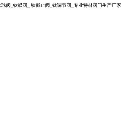
球阀_钛蝶阀_ 钛截止阀_钛调节阀_专业特材阀门生产厂家