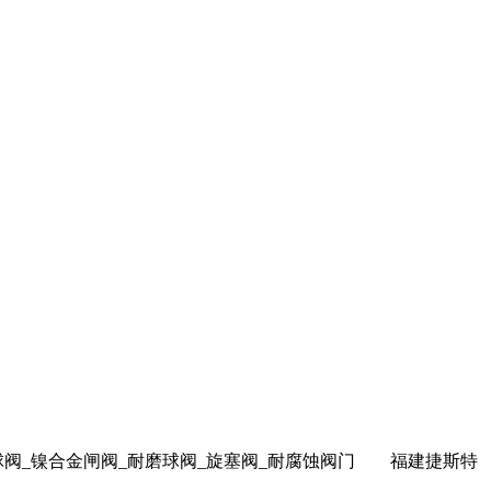
球阀_镍合金闸阀_耐磨球阀_旋塞阀_耐腐蚀阀门
福建捷斯特