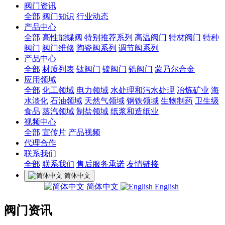
阀门资讯
全部
阀门知识
行业动态
产品中心
全部
高性能蝶阀
特别推荐系列
高温阀门
特材阀门
特种
阀门
阀门维修
陶瓷阀系列
调节阀系列
产品中心
全部
材质列表
钛阀门
镍阀门
锆阀门
蒙乃尔合金
应用领域
全部
化工领域
电力领域
水处理和污水处理
冶炼矿业
海
水淡化
石油领域
天然气领域
钢铁领域
生物制药
卫生级
食品
蒸汽领域
制盐领域
纸浆和造纸业
视频中心
全部
宣传片
产品视频
代理合作
联系我们
全部
联系我们
售后服务承诺
友情链接
简体中文
简体中文
English
阀门资讯